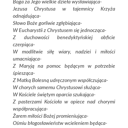
Boga za Jego wielkie dzieła wysławiająca-
Jezusa Chrystusa w tajemnicy Krzyża
odnajdująca-
Słowo Boże gorliwie zgłębiająca-
W Eucharystii z Chrystusem się jednocząca-
Z duchowości benedyktyńskiej obficie
czerpiąca-
W modlitwie siłę wiary, nadziei i miłości
umacniająca-
Z Maryją na pomoc będącym w potrzebie
śpiesząca-
Z Matką Bolesną udręczonym współczująca-
W chorych samemu Chrystusowi służąca-
W Kościele świętym oparcia szukająca-
Z pasterzami Kościoła w opiece nad chorymi
współpracująca-
Żarem miłości Bożej promieniująca-
Ośmiu błogosławieństw wcieleniem będąca-