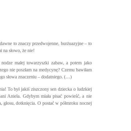
– dawne to znaczy przedwojenne, burżuazyjne – to
i na słowo, że nie!
a nodze małej towarzyszki zabaw, a potem jako
laczego nie poszłam na medycynę? Czemu bawiłam
 tego słowa znaczeniu – dodatniego. (…)
! To był jakiś ziszczony sen dziecka o ludzkiej
ani Aniela. Gdybym miała pisać powieść, a nie
ia, głosu, dotknięcia. O postać w półmroku nocnej