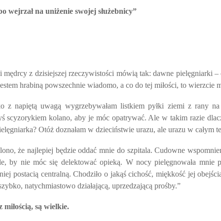
 wejrzał na uniżenie swojej służebnicy”
i mędrcy z dzisiejszej rzeczywistości mówią tak: dawne pielęgniarki 
jestem hrabiną powszechnie wiadomo, a co do tej miłości, to wierzcie m
cko z napiętą uwagą wygrzebywałam listkiem pyłki ziemi z rany n
edyś scyzorykiem kolano, aby je móc opatrywać. Ale w takim razie d
ko pielęgniarka? Otóż doznałam w dzieciństwie urazu, ale urazu w całym
o, że najlepiej będzie oddać mnie do szpitala. Cudowne wspomnienia
yle, by nie móc się delektować opieką. W nocy pielęgnowała mnie p
iej postacią centralną. Chodziło o jakąś cichość, miękkość jej obejśc
szybko, natychmiastowo działającą, uprzedzającą prośby.”
miłością, są wielkie.