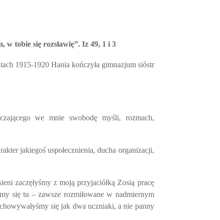
w tobie się rozsławię”. Iz 49, 1 i 3
latach 1915-1920 Hania kończyła gimnazjum sióstr
czającego we mnie swobodę myśli, rozmach,
akter jakiegoś uspołecznienia, ducha organizacji,
ieni zaczęłyśmy z moją przyjaciółką Zosią pracę
łyśmy się tu – zawsze rozmiłowane w nadmiernym
chowywałyśmy się jak dwa uczniaki, a nie panny