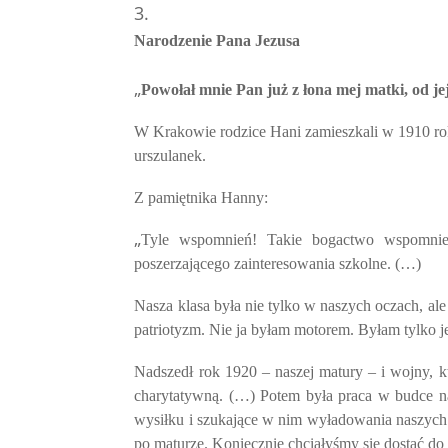
Narodzenie Pana Jezusa
„
Powołał mnie Pan już z łona mej matki, od jej 
W Krakowie rodzice Hani zamieszkali w 1910 roku
urszulanek.
Z pamiętnika Hanny:
„
Tyle wspomnień! Takie bogactwo wspomnie
poszerzającego zainteresowania szkolne. (…)
Nasza klasa była nie tylko w naszych oczach, ale
patriotyzm. Nie ja byłam motorem. Byłam tylko je
Nadszedł rok 1920 – naszej matury – i wojny, k
charytatywną. (…) Potem była praca w budce na
wysiłku i szukające w nim wyładowania naszych
po maturze. Koniecznie chciałyśmy się dostać do 