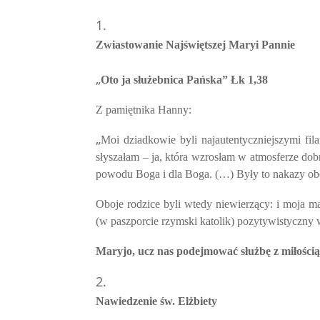
Zwiastowanie Najświętszej Maryi Pannie
„
Oto ja służebnica Pańska” Łk 1,38
Z pamiętnika Hanny:
„
Moi dziadkowie byli najautentyczniejszymi fi
słyszałam – ja, która wzrosłam w atmosferze dobr
powodu Boga i dla Boga. (…) Były to nakazy o
Oboje rodzice byli wtedy niewierzący: i moja m
(w paszporcie rzymski katolik) pozytywistyczny 
Maryjo, ucz nas podejmować służbę z miłością
Nawiedzenie św. Elżbiety