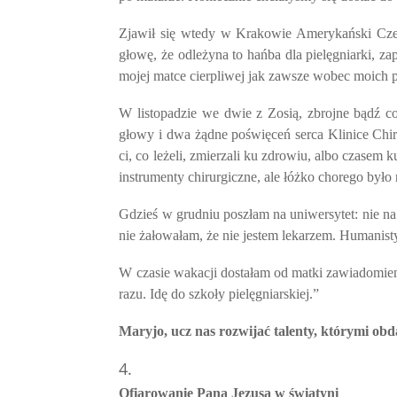
Zjawił się wtedy w Krakowie Amerykański Czer
głowę, że odleżyna to hańba dla pielęgniarki, 
mojej matce cierpliwej jak zawsze wobec moich
W listopadzie we dwie z Zosią, zbrojne bądź c
głowy i dwa żądne poświęceń serca Klinice Chir
ci, co leżeli, zmierzali ku zdrowiu, albo czasem
instrumenty chirurgiczne, ale łóżko chorego było
Gdzieś w grudniu poszłam na uniwersytet: nie na
nie żałowałam, że nie jestem lekarzem. Humanist
W czasie wakacji dostałam od matki zawiadomien
razu. Idę do szkoły pielęgniarskiej.”
Maryjo, ucz nas rozwijać talenty, którymi obd
Ofiarowanie Pana Jezusa w świątyni