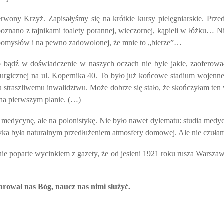
wony Krzyż. Zapisałyśmy się na krótkie kursy pielęgniarskie. Prz
zapoznano z tajnikami toalety porannej, wieczornej, kąpieli w łóżku
 pomysłów i na pewno zadowolonej, że mnie to „bierze”…
o bądź w doświadczenie w naszych oczach nie byle jakie, zaoferowa
urgicznej na ul. Kopernika 40. To było już końcowe stadium wojenne
 ku straszliwemu inwalidztwu. Może dobrze się stało, że skończyłam ten 
 na pierwszym planie. (…)
 medycynę, ale na polonistykę. Nie było nawet dylematu: studia medy
yka była naturalnym przedłużeniem atmosfery domowej. Ale nie czułam
ie poparte wycinkiem z gazety, że od jesieni 1921 roku rusza Warsza
arował nas Bóg, naucz nas nimi służyć.