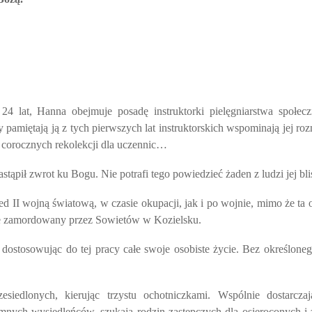
4 lat, Hanna obejmuje posadę instruktorki pielęgniarstwa społec
y pamiętają ją z tych pierwszych lat instruktorskich wspominają jej r
 corocznych rekolekcji dla uczennic…
stąpił zwrot ku Bogu. Nie potrafi tego powiedzieć żaden z ludzi jej bl
ed II wojną światową, w czasie okupacji, jak i po wojnie, mimo że ta od
je zamordowany przez Sowietów w Kozielsku.
 dostosowując do tej pracy całe swoje osobiste życie. Bez określon
siedlonych, kierując trzystu ochotniczkami. Wspólnie dostarcz
mnych wysiedleńców, szukają rodzin zastępczych dla osieroconych i 