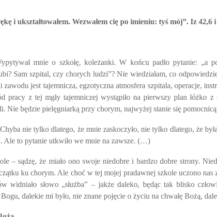
rękę i ukształtowałem. Wezwałem cię po imieniu: tyś mój”. Iz 42,6 i
pytywał mnie o szkołę, koleżanki. W końcu padło pytanie: „a po
ubi? Sam szpital, czy chorych ludzi”? Nie wiedziałam, co odpowiedzieć
awodu jest tajemnicza, egzotyczna atmosfera szpitala, operacje, instrum
pracy z tej mgły tajemniczej wystąpiło na pierwszy plan łóżko z ci
ali. Nie będzie pielęgniarką przy chorym, najwyżej stanie się pomocnicą
ba nie tylko dlatego, że mnie zaskoczyło, nie tylko dlatego, że była
. Ale to pytanie utkwiło we mnie na zawsze. (…)
 – sądzę, że miało ono swoje niedobre i bardzo dobre strony. Niedo
ątku ku chorym. Ale choć w tej mojej pradawnej szkole uczono nas zap
ów widniało słowo „służba” – jakże daleko, będąc tak blisko czło
Bogu, dalekie mi było, nie znane pojęcie o życiu na chwałę Bożą, dalek
Bożą.