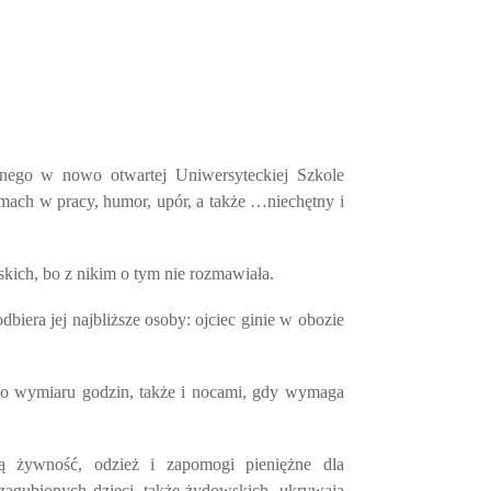
znego w nowo otwartej Uniwersyteckiej Szkole
ozmach w pracy, humor, upór, a także …niechętny i
iskich, bo z nikim o tym nie rozmawiała.
biera jej najbliższe osoby: ojciec ginie w obozie
ego wymiaru godzin, także i nocami, gdy wymaga
ają żywność, odzież i zapomogi pieniężne dla
zagubionych dzieci, także żydowskich, ukrywają