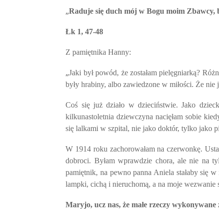
„
Raduje się duch mój w Bogu moim Zbawcy, bo
Łk 1, 47-48
Z pamiętnika Hanny:
„
Jaki był powód, że zostałam pielęgniarką? Różn
były hrabiny, albo zawiedzone w miłości. Że nie 
Coś się już działo w dzieciństwie. Jako dzie
kilkunastoletnia dziewczyna nacięłam sobie ki
się lalkami w szpital, nie jako doktór, tylko ja
W 1914 roku zachorowałam na czerwonkę. Ustalon
dobroci. Byłam wprawdzie chora, ale nie na t
pamiętnik, na pewno panna Aniela stałaby się w n
lampki, cichą i nieruchomą, a na moje wezwanie 
Maryjo, ucz nas, że małe rzeczy wykonywane z 