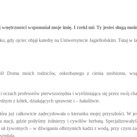
wnętrzności wspomniał moje imię. I rzekł mi: Ty jesteś sługą moim, 
, gdy ojciec objął katedrę na Uniwersytecie Jagiellońskim. Tutaj w 
ń! Domu moich rodziców, oskrobanego z cienia snobizmu, wsą
 i oczach profesorów pierwszorzędna i wyróżniająca się przez swój char
dnym z kółek, działających sprawnie i – hałaśliwie.
tóra już całkowicie zadecydowała o kierunku mojej przyszłości. W jes
 stacji, gdzie poiłyśmy żołnierzy i cywilów herbatą. Specjalizowa
 sił żywotnych – w dźwiganiu olbrzymich kadzi z wodą, przy czym za
szpitala.