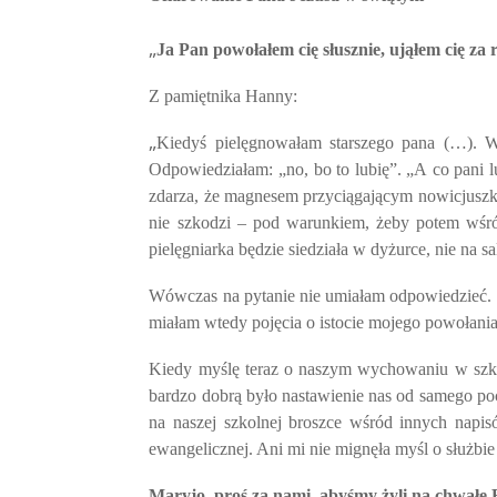
„
Ja Pan powołałem cię słusznie, ująłem cię za 
Z pamiętnika Hanny:
„
Kiedyś pielęgnowałam starszego pana (…). Wy
Odpowiedziałam: „no, bo to lubię”. „A co pani l
zdarza, że magnesem przyciągającym nowicjuszki z
nie szkodzi – pod warunkiem, żeby potem wśród 
pielęgniarka będzie siedziała w dyżurce, nie na s
Wówczas na pytanie nie umiałam odpowiedzieć. Chy
miałam wtedy pojęcia o istocie mojego powołania
Kiedy myślę teraz o naszym wychowaniu w szkole
bardzo dobrą było nastawienie nas od samego pocz
na naszej szkolnej broszce wśród innych napis
ewangelicznej. Ani mi nie mignęła myśl o służbie 
Maryjo, proś za nami, abyśmy żyli na chwałę 