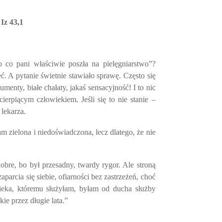
 Iz 43,1
 co pani właściwie poszła na pielęgniarstwo”?
. A pytanie świetnie stawiało sprawę. Często się
enty, białe chałaty, jakaś sensacyjność! I to nic
erpiącym człowiekiem. Jeśli się to nie stanie –
 lekarza.
m zielona i niedoświadczona, lecz dlatego, że nie
bre, bo był przesadny, twardy rygor. Ale stroną
arcia się siebie, ofiarności bez zastrzeżeń, choć
wieka, któremu służyłam, byłam od ducha służby
ie przez długie lata.”