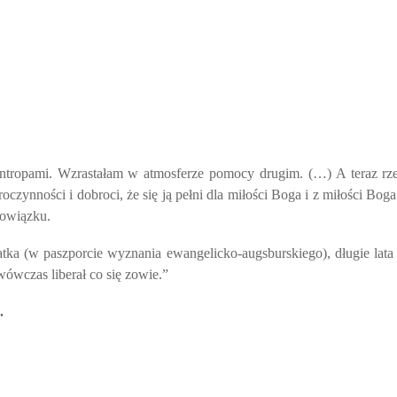
lantropami. Wzrastałam w atmosferze pomocy drugim. (…) A teraz rze
oczynności i dobroci, że się ją pełni dla miłości Boga i z miłości B
bowiązku.
atka (w paszporcie wyznania ewangelicko-augsburskiego), długie lat
wówczas liberał co się zowie.”
.