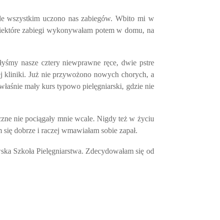
ede wszystkim uczono nas zabiegów. Wbito mi w
… Niektóre zabiegi wykonywałam potem w domu, na
łyśmy nasze cztery niewprawne ręce, dwie pstre
j kliniki. Już nie przywożono nowych chorych, a
właśnie mały kurs typowo pielęgniarski, gdzie nie
czne nie pociągały mnie wcale. Nigdy też w życiu
 się dobrze i raczej wmawiałam sobie zapał.
wska Szkoła Pielęgniarstwa. Zdecydowałam się od