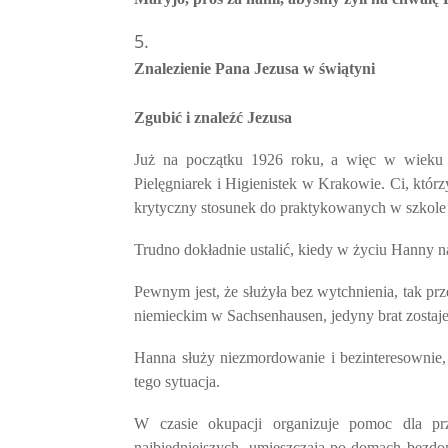
Znalezienie Pana Jezusa w świątyni
Zgubić i znaleźć Jezusa
Już na początku 1926 roku, a więc w wieku 2
Pielęgniarek i Higienistek w Krakowie. Ci, którz
krytyczny stosunek do praktykowanych w szkole
Trudno dokładnie ustalić, kiedy w życiu Hanny na
Pewnym jest, że służyła bez wytchnienia, tak prz
niemieckim w Sachsenhausen, jedyny brat zosta
Hanna służy niezmordowanie i bezinteresownie,
tego sytuacja.
W czasie okupacji organizuje pomoc dla prze
najbiedniejszych, umieszczają po domach bezdo