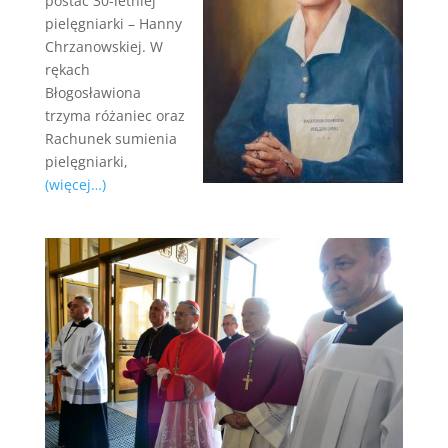
postać 30-letniej
pielęgniarki – Hanny
Chrzanowskiej. W
rękach
Błogosławiona
trzyma różaniec oraz
Rachunek sumienia
pielęgniarki,
(więcej…)