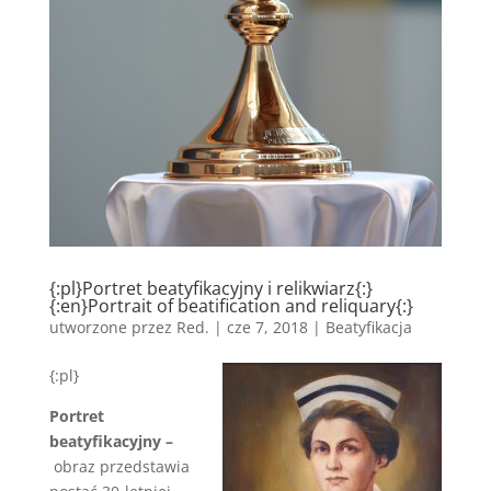
{:pl}Portret beatyfikacyjny i relikwiarz{:}
{:en}Portrait of beatification and reliquary{:}
utworzone przez
Red.
|
cze 7, 2018
|
Beatyfikacja
{:pl}
Portret
beatyfikacyjny –
obraz przedstawia