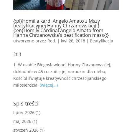
{:pl}Homilia kard. Angelo Amato z Mszy
beatyfikacyjnej Hanny Chrzanowskiej{:}
{:en}Homily Cardinal Angelo Amato from
Hanna Chrzanowska’s beatification mass{:}
utworzone przez
Red.
|
kwi 28, 2018
|
Beatyfikacja
{:pl}
1. W osobie Błogosławionej Hanny Chrzanowskiej,
dokładnie w 45 rocznicę jej narodzin dla nieba,
Kościół świętuje kreatywność chrześcijańskiego
miłosierdzia,
(więcej…)
Spis treści
lipiec 2026
(1)
maj 2026
(1)
styczeń 2026
(1)