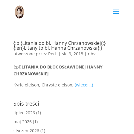
{:pl}Litania do bł. Hanny Chrzanowskiej{:}
{:en}Litany to bl. Hanna Chrzanowska{:}
utworzone przez
Red.
|
sie 9, 2018
|
nbv
{:pl}
LITANIA DO BŁOGOSŁAWIONEJ HANNY
CHRZANOWSKIEJ
Kyrie eleison, Chryste eleison,
(więcej…)
Spis treści
lipiec 2026
(1)
maj 2026
(1)
styczeń 2026
(1)