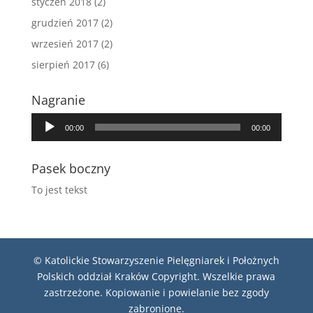
styczeń 2018
(2)
grudzień 2017
(2)
wrzesień 2017
(2)
sierpień 2017
(6)
Nagranie
Odtwarzacz
00:00
00:00
plików
dźwiękowych
Pasek boczny
To jest tekst
© Katolickie Stowarzyszenie Pielęgniarek i Położnych
Polskich oddział Kraków Copyright. Wszelkie prawa
zastrzeżone. Kopiowanie i powielanie bez zgody
zabronione.