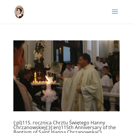
{:pl}115. rocznica Chrztu Świętego Hanny
Chrzanowskiej{:}{:en}115th Anniversary of the
Baptism of Saint Hanna Chrzanowska{:}