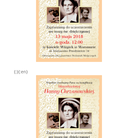
{:}{:en}