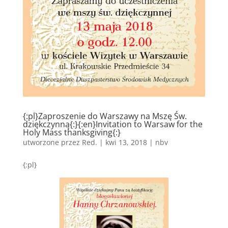
{:pl}Zaproszenie do Warszawy na Mszę Św.
dziękczynną{:}{:en}Invitation to Warsaw for the
Holy Mass thanksgiving{:}
utworzone przez
Red.
|
kwi 13, 2018
|
nbv
{:pl}