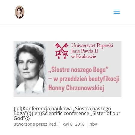
{:pl}Konferencja naukowa „Siostra naszego
Boga”{:}{:en}Scientific conference „Sister of our
God”{:}
utworzone przez
Red.
|
kwi 8, 2018
|
nbv