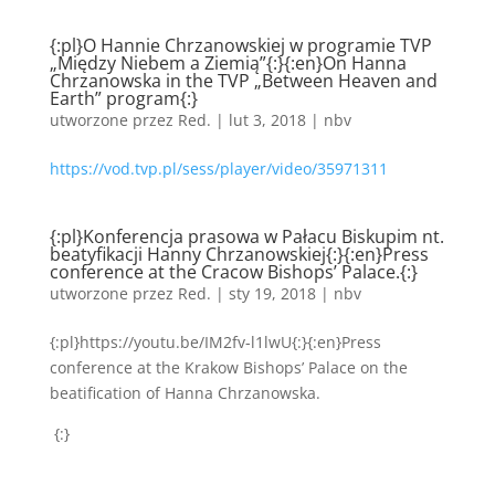
{:pl}O Hannie Chrzanowskiej w programie TVP
„Między Niebem a Ziemią”{:}{:en}On Hanna
Chrzanowska in the TVP „Between Heaven and
Earth” program{:}
utworzone przez
Red.
|
lut 3, 2018
|
nbv
https://vod.tvp.pl/sess/player/video/35971311
{:pl}Konferencja prasowa w Pałacu Biskupim nt.
beatyfikacji Hanny Chrzanowskiej{:}{:en}Press
conference at the Cracow Bishops’ Palace.{:}
utworzone przez
Red.
|
sty 19, 2018
|
nbv
{:pl}https://youtu.be/IM2fv-l1lwU{:}{:en}Press
conference at the Krakow Bishops’ Palace on the
beatification of Hanna Chrzanowska.
{:}