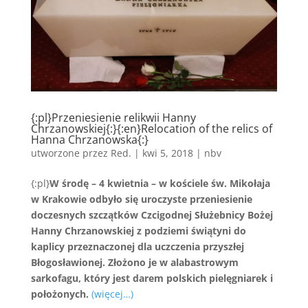
{:pl}Przeniesienie relikwii Hanny
Chrzanowskiej{:}{:en}Relocation of the relics of
Hanna Chrzanowska{:}
utworzone przez
Red.
|
kwi 5, 2018
|
nbv
{:pl}
W środę – 4 kwietnia – w kościele św. Mikołaja
w Krakowie odbyło się uroczyste przeniesienie
doczesnych szczątków Czcigodnej Służebnicy Bożej
Hanny Chrzanowskiej z podziemi świątyni do
kaplicy przeznaczonej dla uczczenia przyszłej
Błogosławionej. Złożono je w alabastrowym
sarkofagu, który jest darem
polskich pielęgniarek i
położonych.
(więcej…)